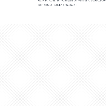
Av. P. H. Rofls, s/nº Campus Universitário 36570.90
Tel.: +55 (31) 3612-6250/6251